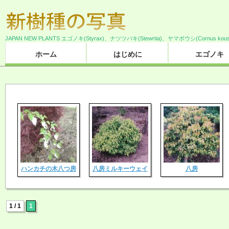
JAPAN NEW PLANTS エゴノキ(Styrax)、ナツツバキ(Stewrtia)、ヤマボウシ(Cornus 
ホーム
はじめに
エゴノキ
ハンカチの木八つ房
八房ミルキーウェイ
八房
1 / 1
1