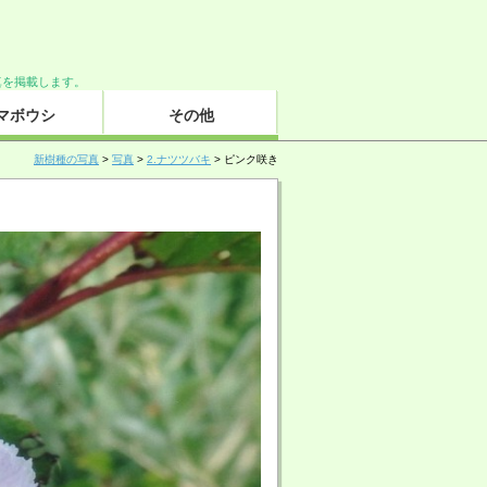
した写真を掲載します。
マボウシ
その他
新樹種の写真
>
写真
>
2.ナツツバキ
> ピンク咲き