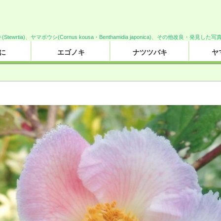
キ(Stewrtia)、ヤマボウシ(Cornus kousa・Benthamidia japonica)、その他改良・発見
に
エゴノキ
ナツツバキ
ヤ