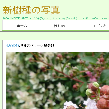
JAPAN NEW PLANTS エゴノキ(Styrax)、ナツツバキ(Stewrtia)、ヤマボウシ(Cornus 
ホーム
はじめに
エゴノキ
4.その他
:サルスベリ一才咲分け