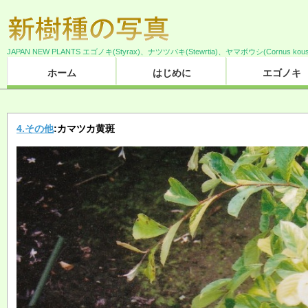
JAPAN NEW PLANTS エゴノキ(Styrax)、ナツツバキ(Stewrtia)、ヤマボウシ(Cornus 
ホーム
はじめに
エゴノキ
4.その他
:カマツカ黄斑