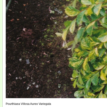
Pourthiaea Villosa Aureo Variegata