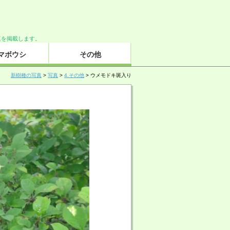
した写真を掲載します。
マボウシ
その他
新樹種の写真
>
写真
>
4.その他
> ウメモドキ斑入り