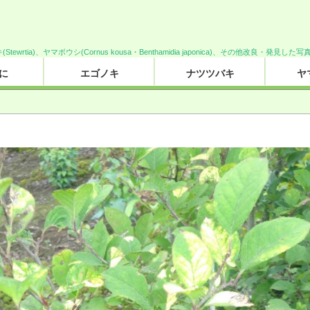
キ(Stewrtia)、ヤマボウシ(Cornus kousa・Benthamidia japonica)、その他改良・発見
に
エゴノキ
ナツツバキ
ヤ